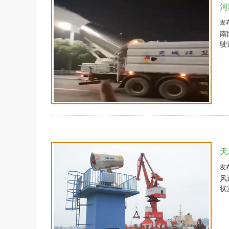
河
发
南
驶
天
发
风
状