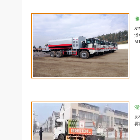
潍
发
潍
M
湖
发
雾